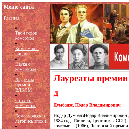
Меню сайта
Главная
Твои герои,
комсомол
Комсомол в
лицах
Наука о
комсомоле
Лауреаты премии
Лауреаты
премии
ВЛКСМ
Д
Стихи о
Думбадзе, Нодар Владимирович
комсомоле
Нодар ДумбадзНода́р Влади́мирович 
Комсомольская
1984 год, Тбилиси, Грузинская ССР) 
летопись эпохи
комсомола (1966), Ленинской премии (