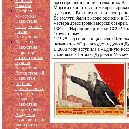
Учитель
дрессировщицы и писательницы, Вла
Алматы
Морских животных тоже дрессировал
История
здесь же, в Википедии, и иллюстраци
комсомола
Её заслуги были высоко оценены в СС
Казахстана
мастера дрессировки морских зверей.
Сайт детских
1989 — Народной артистки СССР. Пос
домов
Отечеством».
Казахстана
С 1978 года и до конца жизни Наталь
Культура
называется «Страна чудес дедушки Д
Казахстана
В 2003 году вступила в «Единую Рос
"Простор" -
Скончалась Наталья Дурова в Москве
литературный
журнал
Казахстана
Литературный
Казахстан
Каталог
гуманитарных
интернет-
ресурсов
Казахстана
Казахстанская
Академия
журналистского
мастерства