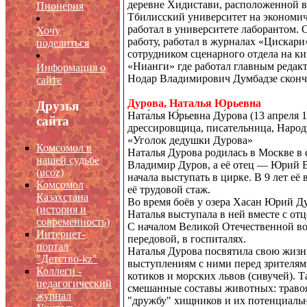
деревне Хидистави, расположенной в
Пионерия
Тбилисский университет на экономиче
работал в университете лаборантом. 
Хочу
работу, работал в журналах «Цискари
поделиться
сотрудником сценарного отдела на ки
«Нианги» где работал главным редакт
Информация о
Нодар Владимирович Думбадзе сконча
сайте
Дурова, Наталья Юрьевна
Друзья
Ната́лья Ю́рьевна Ду́рова (13 апреля
сайта
дрессировщица, писательница, Народн
«Уголок дедушки Дурова»
Комсомол в
Наталья Дурова родилась в Москве в
нашей судьбе
Владимир Дуров, а её отец — Юрий 
(
ucoz)
начала выступать в цирке. В 9 лет её
Комсомол
её трудовой стаж.
Казахстана
Во время боёв у озера Хасан Юрий Д
(история и
Наталья выступала в ней вместе с отц
современность)
С началом Великой Отечественной во
Интернет-
передовой, в госпиталях.
портал
Наталья Дурова посвятила свою жиз
"Детство-kz"
выступлениям с ними перед зрителям
Коллеги -
котиков и морских львов (сивучей). 
педагогический
смешанные составы животных: травоя
журнал
"дружбу" хищников и их потенциаль