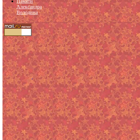
Памяти
Александра
Володина