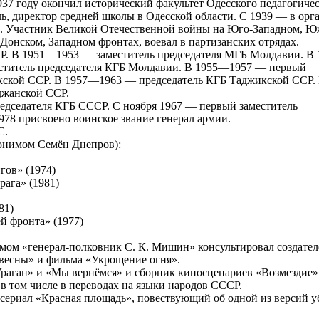
37 году окончил исторический факультет Одесского педагогиче
ь, директор средней школы в Одесской области. С 1939 — в орг
). Участник Великой Отечественной войны на Юго-Западном, Ю
Донском, Западном фронтах, воевал в партизанских отрядах.
Р. В 1951—1953 — заместитель председателя МГБ Молдавии. В
еститель председателя КГБ Молдавии. В 1955—1957 — первый
икской ССР. В 1957—1963 — председатель КГБ Таджикской ССР. 
джанской ССР.
редседателя КГБ СССР. С ноября 1967 — первый заместитель
978 присвоено воинское звание генерал армии.
С.
донимом Семён Днепров):
гов» (1974)
рага» (1981)
81)
й фронта» (1977)
мом «генерал-полковник С. К. Мишин» консультировал создател
весны» и фильма «Укрощение огня».
Ураган» и «Мы вернёмся» и сборник киносценариев «Возмездие
в том числе в переводах на языки народов СССР.
 сериал «Красная площадь», повествующий об одной из версий у