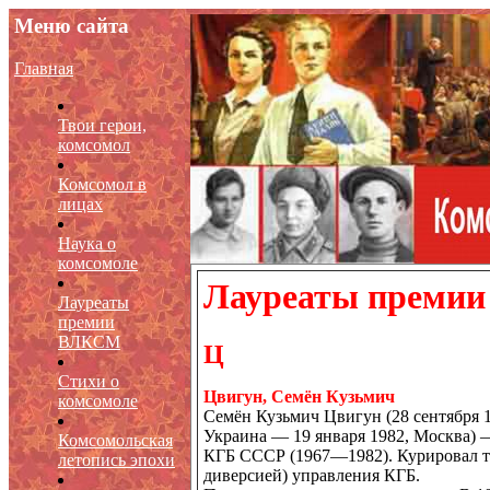
Меню сайта
Главная
Твои герои,
комсомол
Комсомол в
лицах
Наука о
комсомоле
Лауреаты премии
Лауреаты
премии
ВЛКСМ
Ц
Стихи о
Цвигун, Семён Кузьмич
комсомоле
Семён Кузьмич Цвигун (28 сентября 
Украина — 19 января 1982, Москва) —
Комсомольская
КГБ СССР (1967—1982). Курировал тре
летопись эпохи
диверсией) управления КГБ.