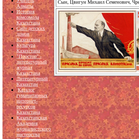
Учитель
Сын, Цвигун Михаил Семенович, Чр
Алматы
История
комсомола
Казахстана
Сайт детских
домов
Казахстана
Культура
Казахстана
"Простор" -
литературный
журнал
Казахстана
Литературный
Казахстан
Каталог
гуманитарных
интернет-
ресурсов
Казахстана
Казахстанская
Академия
журналистского
мастерства