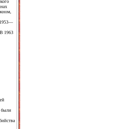
ского
анах
жном,
 1953—
В 1963
ей
» были
бийства