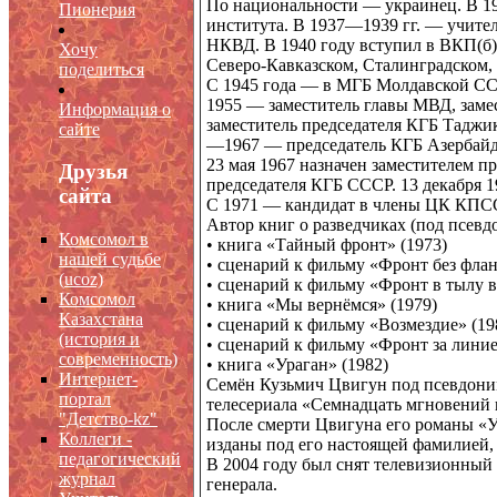
По национальности — украинец. В 19
Пионерия
института. В 1937—1939 гг. — учител
НКВД. В 1940 году вступил в ВКП(б
Хочу
Северо-Кавказском, Сталинградском, 
поделиться
С 1945 года — в МГБ Молдавской СС
1955 — заместитель главы МВД, зам
Информация о
заместитель председателя КГБ Тадж
сайте
—1967 — председатель КГБ Азербай
23 мая 1967 назначен заместителем п
Друзья
председателя КГБ СССР. 13 декабря 1
сайта
С 1971 — кандидат в члены ЦК КПС
Автор книг о разведчиках (под псев
Комсомол в
• книга «Тайный фронт» (1973)
нашей судьбе
• сценарий к фильму «Фронт без флан
(
ucoz)
• сценарий к фильму «Фронт в тылу в
Комсомол
• книга «Мы вернёмся» (1979)
Казахстана
• сценарий к фильму «Возмездие» (19
(история и
• сценарий к фильму «Фронт за линие
современность)
• книга «Ураган» (1982)
Интернет-
Семён Кузьмич Цвигун под псевдони
портал
телесериала «Семнадцать мгновений 
"Детство-kz"
После смерти Цвигуна его романы «
Коллеги -
изданы под его настоящей фамилией, 
педагогический
В 2004 году был снят телевизионный
журнал
генерала.