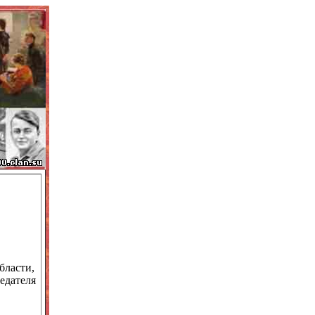
бласти,
едателя