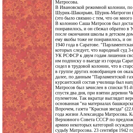
Матросова.
В Ивановской режимной колонии, по 
Шурик-Шакирьян, Шурик-Матрогон (о
(это было связано с тем, что он много
В колонию Саша Матросов был доставл
понравилось, и он сбежал обратно в У
после окончания школы в детском до
ему якобы тоже не понравилось, и о
1940 года в Саратове. "Парламентска
которых следует, что народный суд 3-
УК РСФСР к двум годам лишения своб
им подписку о выезде из города Сарат
сидел в трудовой колонии, что в старо
в группе других новобранцев он ока
далее, по данным "Парламентской газе
курсантский состав училища был нап
Матросов был зачислен в списки 91-
спустя два дня, при взятии деревни 
пулеметом. Так вкратце выглядит вер
основанная "на материалах башкирски
Впрочем, газета "Красная звезда" (2
года жизни Александра Матросова. Ка
Верховного Совета СССР по предлож
армию некоторых категорий осужденн
судьбу Матросова. 23 сентября 1942 