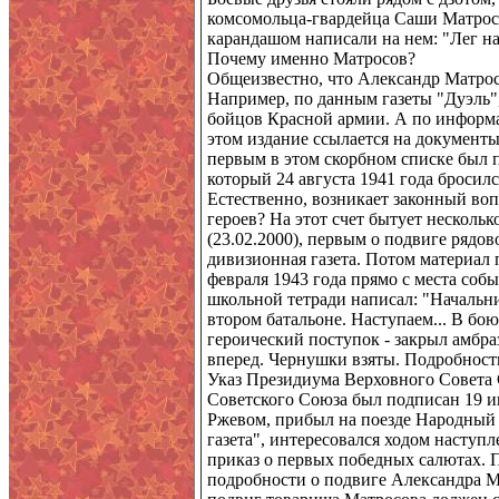
комсомольца-гвардейца Саши Матросо
карандашом написали на нем: "Лег на
Почему именно Матросов?
Общеизвестно, что Александр Матрос
Например, по данным газеты "Дуэль"
бойцов Красной армии. А по информа
этом издание ссылается на документы
первым в этом скорбном списке был 
который 24 августа 1941 года бросил
Естественно, возникает законный воп
героев? На этот счет бытует несколь
(23.02.2000), первым о подвиге рядов
дивизионная газета. Потом материал п
февраля 1943 года прямо с места соб
школьной тетради написал: "Начальни
втором батальоне. Наступаем... В бо
героический поступок - закрыл амбра
вперед. Чернушки взяты. Подробност
Указ Президиума Верховного Совета
Советского Союза был подписан 19 ию
Ржевом, прибыл на поезде Народный 
газета", интересовался ходом наступ
приказ о первых победных салютах. 
подробности о подвиге Александра М