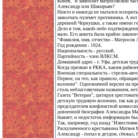
Конев, "и замполит матросовской част
Александр или Шакирьян?
Никто и никогда не пытался оспорить
замолчать пулемет противника. А вот
деревней Чернушки, а также имени ге
Дело в том, какой-либо подтвержден
мало. Его анкета была крайне лакони
"Фамилия, имя, отчество - Матросов
Год рождения - 1924.
Национальность - русский.
Партийность - член ВЛКСМ.
Домашний адрес - г. Уфа, детская тру
Когда призван в РККА, каким райвоен
Военная специальность - стрелок-авт
Первое, на что, как правило, обращают
колонии". Однозначной версии на пре
столь неблагозвучным названием, нет
Газета "Ветеран", цитируя хрестомат
детскую трудовую колонию, так как ра
председателем конфликтной комиссии
довоенной биографии Александра Матр
бывает, и недостаток информации бы
Так, например, год назад "Известиям
Раскулаченного крестьянина Матвея М
Александр - попал в детдом, сбежал,