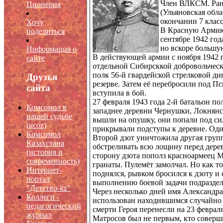
Член ВЛКСМ. Рано
Пионерия
(Ульяновская обла
окончании 7 клас
Хочу
В Красную Армию
поделиться
сентябре 1942 год
но вскоре большу
Информация о
В действующей армии с ноября 1942 г
сайте
отдельной Сибирсккой добровольческ
полк 56-й гвардейской стрелковой ди
Друзья
резерве. Затем её перебросили под П
сайта
вступила в бой.
27 февраля 1943 года 2-й батальон п
Комсомол в
западнее деревни Чернушки, Локнянс
нашей судьбе
вышли на опушку, они попали под си
(
ucoz)
прикрывали подступы к деревне. Оди
Комсомол
Второй дзот уничтожила другая групп
Казахстана
обстреливать всю лощину перед дерев
(история и
сторону дзота пополз красноармеец М
современность)
гранаты. Пулемёт замолчал. Но как т
Интернет-
поднялся, рывком бросился к дзоту и
портал
выполнению боевой задачи подразде
"Детство-kz"
Через несколько дней имя Александр
Коллеги -
использован находившимся случайно 
педагогический
смерти Героя перенесли на 23 феврал
журнал
Матросов был не первым, кто соверш