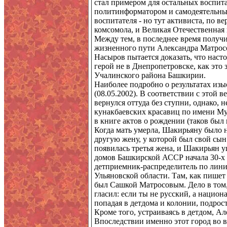
стал примером для остальных воспит
политинформатором и самодеятельным
воспитателя - но тут активиста, по в
комсомола, и Великая Отечественная в
Между тем, в последнее время получ
жизненного пути Александра Матросо
Насыров пытается доказать, что нас
герой не в Днепропетровске, как это
Учалинского района Башкирии.
Наиболее подробно о результатах изы
(08.05.2002). В соответствии с этой
вернулся оттуда без ступни, однако, 
кунакбаевских красавиц по имени Му
в книге актов о рождении (таков бы
Когда мать умерла, Шакирьяну было н
другую жену, у которой был свой сын
появилась третья жена, и Шакирьян уш
домов Башкирской АССР начала 30-х 
детприемник-распределитель по лини
Ульяновской области. Там, как пишет 
был Сашкой Матросовым. Дело в том, 
гласил: если ты не русский, а национа
попадая в детдома и колонии, подрос
Кроме того, устраиваясь в детдом, А
Впоследствии именно этот город во 