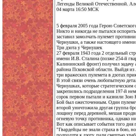
Легенды Великой Отечественной. Ал
04 марта 16:50 MCK
5 февраля 2005 года Герою Советско
Никто и никогда не пытался оспорить
заставил замолчать пулемет противни
Чернушки, а также настоящего имени 
Три дзота у Чернушек
27 февраля 1943 года 2 отдельный ст
имени И.В. Сталина (позже 254-й гва
Калининский фронт) получил задачу 
района Псковской области. Выйдя из
три вражеских пулемета в дзотах при
В этой связи очень любопытную деталь
Чернушках, которые стратегическим о
закрепились подразделения 197-й нем
сорок первом пытали и казнили Зою
Бой был ожесточенным. Один пулеме
второй уничтожила другая группа бро
лощину перед деревней, мешая прод
огневую точку противника, однако ни
Вот как описывает события того дня г
"Гвардейцы не знали страха в бою, но
подползти к дзоту, пали смертью хра