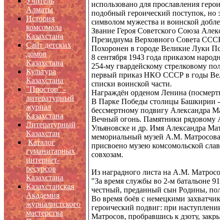
Учитель
использовано для прославления герои
Алматы
подобный героический поступок, но 
История
символом мужества и воинской добле
комсомола
Звание Героя Советского Союза Алек
Казахстана
Президиума Верховного Совета СССР 
Сайт детских
Похоронен в городе Великие Луки Пс
домов
8 сентября 1943 года приказом наро
Казахстана
254-му гвардейскому стрелковому полк
Культура
первый приказ НКО СССР в годы Вел
Казахстана
списки воинской части.
"Простор" -
Награждён орденом Ленина (посмертн
литературный
В Парке Победы столицы Башкирии -
журнал
бессмертному подвигу Александра Ма
Казахстана
Вечный огонь. Памятники рядовому А
Литературный
Ульяновске и др. Имя Александра Мат
Казахстан
мемориальный музей А.М. Матросова
Каталог
присвоено музею комсомольской слав
гуманитарных
совхозам.
интернет-
ресурсов
Из наградного листа на А.М. Матросо
Казахстана
"За время службы во 2-м батальоне 91-
Казахстанская
честный, преданный сын Родины, по
Академия
Во время боёв с немецкими захватчи
журналистского
героический подвиг: при наступлени
мастерства
Матросов, пробравшись к дзоту, закр