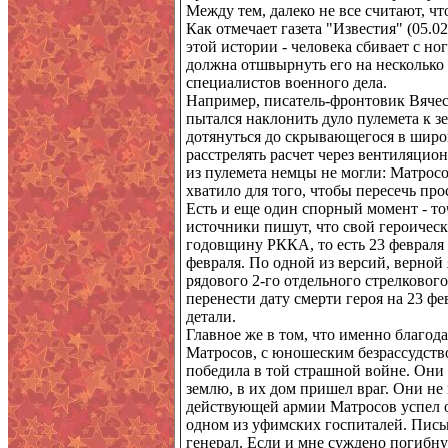
Между тем, далеко не все считают, чт
Как отмечает газета "Известия" (05.0
этой истории - человека сбивает с н
должна отшвырнуть его на несколько 
специалистов военного дела.
Например, писатель-фронтовик Вячесл
пытался наклонить дуло пулемета к з
дотянуться до скрывающегося в широко
расстрелять расчет через вентиляцио
из пулемета немцы не могли: Матрос
хватило для того, чтобы пересечь пр
Есть и еще один спорный момент - т
источники пишут, что свой героичес
годовщину РККА, то есть 23 февраля
февраля. По одной из версий, верной 
рядового 2-го отдельного стрелковог
перенести дату смерти героя на 23 ф
детали.
Главное же в том, что именно благод
Матросов, с юношеским безрассудство
победила в той страшной войне. Они 
землю, в их дом пришел враг. Они не 
действующей армии Матросов успел о
одном из уфимских госпиталей. Письм
генерал. Если и мне суждено погибнуть