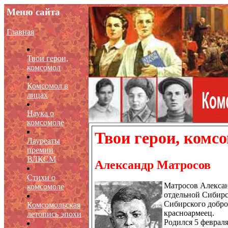
Меню сайта
Главная
Твои герои,
комсомол
Комсомол в
лицах
Наука о
комсомоле
Твои герои, комс
Лауреаты
премии
ВЛКСМ
Александр Матросов
Стихи о
Матросов Алексан
комсомоле
отдельной Сибирс
Сибирского добро
Комсомольская
красноармеец.
летопись эпохи
Родился 5 февраля