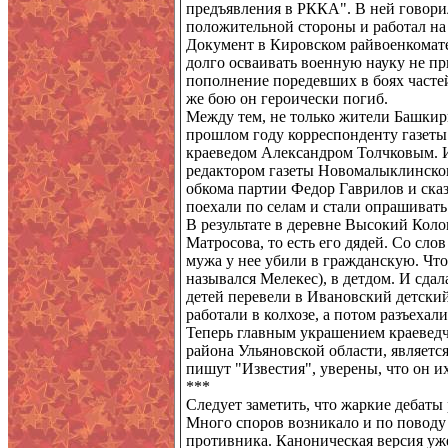
предъявления в РККА". В ней говорил
положительной стороны и работал на 
Документ в Кировском райвоенкомат
долго осваивать военную науку не пр
пополнение поредевших в боях часте
же бою он героически погиб.
Между тем, не только жители Башкири
прошлом году корреспонденту газеты 
краеведом Александром Толчковым. И 
редактором газеты Новомалыклинског
обкома партии Федор Гаврилов и сказ
поехали по селам и стали опрашивать
В результате в деревне Высокий Кол
Матросова, то есть его дядей. Со сло
мужа у нее убили в гражданскую. Что
назывался Мелекес), в детдом. И сдал
детей перевели в Ивановский детский
работали в колхозе, а потом разъехали
Теперь главным украшением краеведч
района Ульяновской области, являет
пишут "Известия", уверены, что он их
***
Следует заметить, что жаркие дебаты
Много споров возникало и по поводу 
противника. Каноническая версия уже