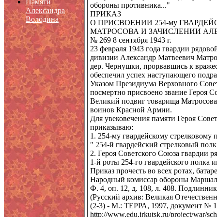
Памяти
обороны противника..."
Александра
ПРИКАЗ
Володина
О ПРИСВОЕНИИ 254-му ГВАРД
МАТРОСОВА И ЗАЧИСЛЕНИИ АЛ
№ 269 8 сентября 1943 г.
23 февраля 1943 года гвардии рядово
дивизии Александр Матвеевич Матро
дер. Чернушки, прорвавшись к вражес
обеспечил успех наступающего подра
Указом Президиума Верховного Совет
посмертно присвоено звание Героя С
Великий подвиг товарища Матросова 
воинов Красной Армии.
Для увековечения памяти Героя Сове
приказываю:
1. 254-му гвардейскому стрелковому 
" 254-й гвардейский стрелковый пол
2. Героя Советского Союза гвардии р
1-й роты 254-го гвардейского полка 
Приказ прочесть во всех ротах, батар
Народный комиссар обороны Марша
Ф. 4, оп. 12, д. 108, л. 408. Подлинник
(Русский архив: Великая Отечественн
(2-3) - М.: ТЕРРА, 1997, документ № 16
http://www.edu.irkutsk.ru/project/war/s