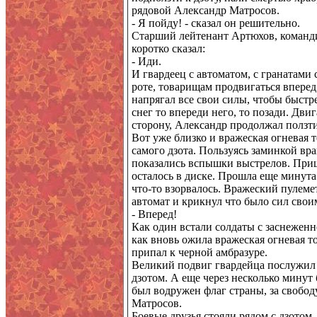
рядовой Александр Матросов.
- Я пойду! - сказал он решительно.
Старший лейтенант Артюхов, командир
коротко сказал:
- Иди.
И гвардеец с автоматом, с гранатами 
роте, товарищам продвигаться вперед
напрягал все свои силы, чтобы быстре
снег то впереди него, то позади. Дви
сторону, Александр продолжал ползти
Вот уже близко и вражеская огневая т
самого дзота. Пользуясь заминкой вр
показались вспышки выстрелов. Приш
осталось в диске. Прошла еще минута.
что-то взорвалось. Вражеский пулемет
автомат и крикнул что было сил сво
- Вперед!
Как один встали солдаты с заснеженн
как вновь ожила вражеская огневая т
припал к черной амбразуре.
Великий подвиг гвардейца послужил с
дзотом. А еще через несколько минут
был водружен флаг страны, за свобод
Матросов.
Боевые друзья стояли рядом с дзотом,