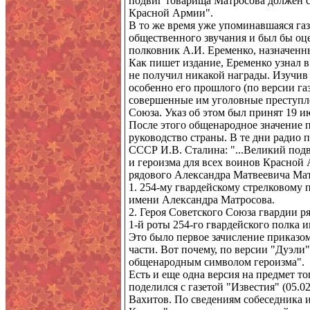
подвиг товарища Матросова должен с
Красной Армии".
В то же время уже упоминавшаяся газ
общественного звучания и был бы оц
полковник А.И. Еременко, назначен
Как пишет издание, Еременко узнал в
не получил никакой награды. Изучив
особенно его прошлого (по версии га
совершенные им уголовные преступле
Союза. Указ об этом был принят 19 и
После этого общенародное значение 
руководство страны. В те дни радио 
СССР И.В. Сталина: "...Великий под
и героизма для всех воинов Красной
рядового Александра Матвеевича Ма
1. 254-му гвардейскому стрелковому
имени Александра Матросова.
2. Героя Советского Союза гвардии р
1-й роты 254-го гвардейского полка 
Это было первое зачисление приказо
части. Вот почему, по версии "Дуэли"
общенародным символом героизма".
Есть и еще одна версия на предмет т
поделился с газетой "Известия" (05.
Вахитов. По сведениям собеседника и